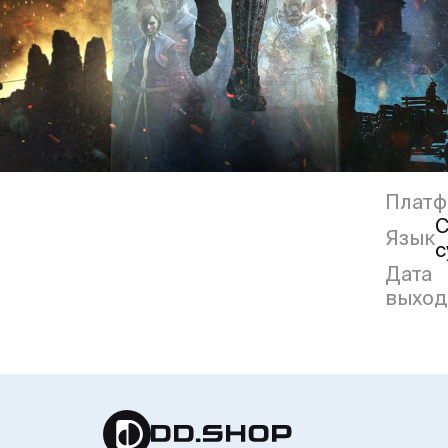
Платф
С
Язык
с
Дата
выход