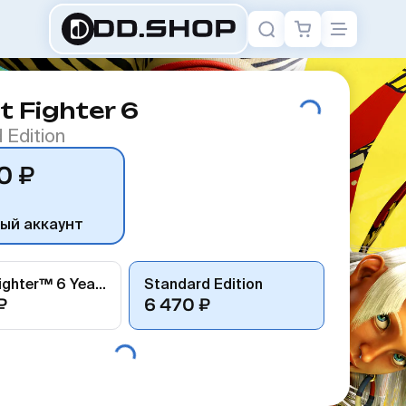
t Fighter 6
 Edition
0 ₽
ый аккаунт
Street Fighter™ 6 Years 1-2 Fighters Edition
Standard Edition
₽
6 470 ₽