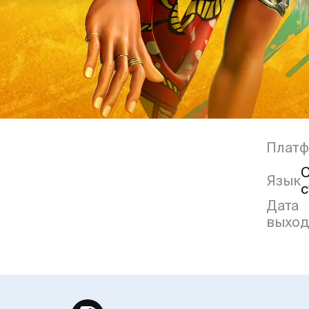
Плат
С
Язык
с
Дата
выход