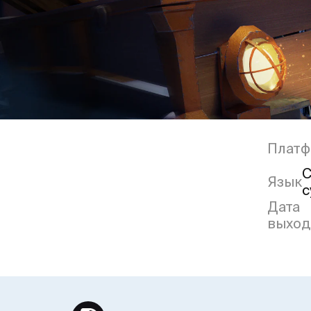
Платф
С
Язык
с
Дата
выход