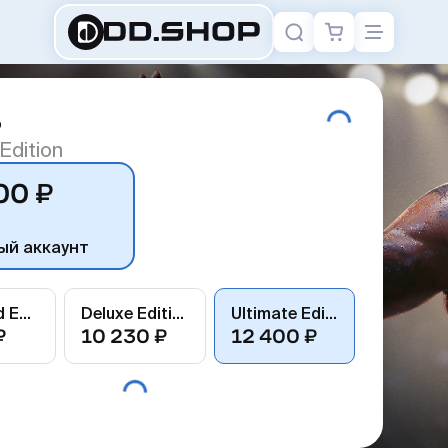
5
Edition
00 ₽
ый аккаунт
Standard Edition
Deluxe Edition
Ultimate Edition
₽
10 230 ₽
12 400 ₽