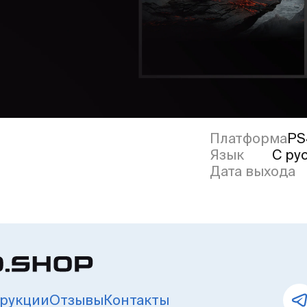
Платформа
PS
Язык
С ру
Дата выхода
рукции
Отзывы
Контакты