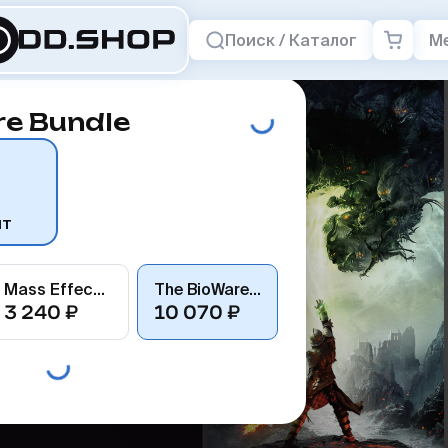
Поиск / Каталог
М
re Bundle
нт
Mass Effect: Andromeda – Standard Recruit Edition
The BioWare Bundle
3 240 ₽
10 070 ₽