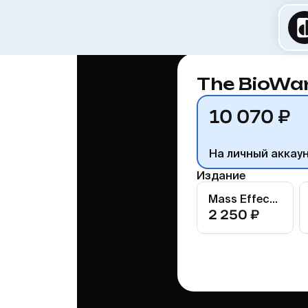
The BioWa
10 070 ₽
На личный аккау
Издание
Mass Effect: Andromeda – Deluxe Recruit Edition
2 250 ₽