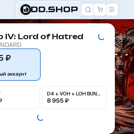
o IV: Lord of Hatred
ANDARD
5 ₽
ый аккаунт
V
D4 + VOH + LOH BUNDLE
₽
8 955 ₽