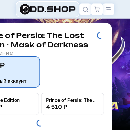
e of Persia: The Lost
 - Mask of Darkness
ение
 ₽
ый аккаунт
e Edition
Prince of Persia: The Lost Crown
₽
4 510 ₽