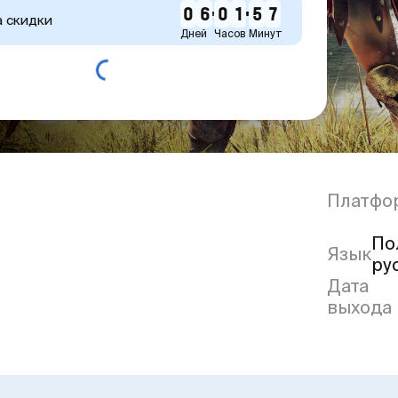
0
6
0
1
5
7
а скидки
Дней
Часов
Минут
Платфо
По
Язык
ру
Дата
выхода