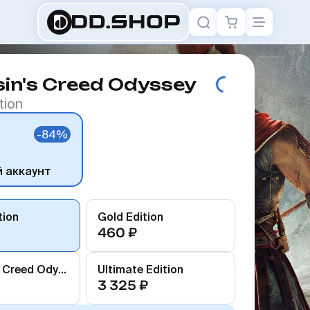
in's Creed Odyssey
tion
-84%
й аккаунт
tion
Gold Edition
460 ₽
Assassin's Creed Odyssey
Ultimate Edition
3 325 ₽