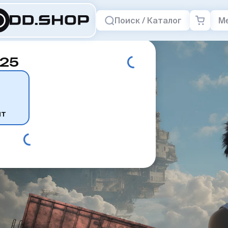
Поиск / Каталог
М
025
нт