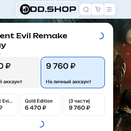
ent Evil Remake
gy
)
0 ₽
9 760 ₽
й аккаунт
На личный аккаунт
Resident Evil 4
Gold Edition
(3 части)
₽
6 470 ₽
9 760 ₽