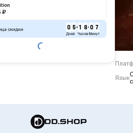
ition
 ₽
0
5
1
8
0
7
нца скидки
Дней
Часов
Минут
Плат
Язык